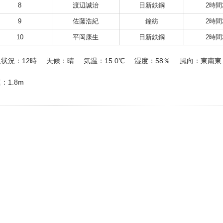
8
渡辺誠治
日新鉄鋼
2時間
9
佐藤浩紀
鐘紡
2時間
10
平岡康生
日新鉄鋼
2時間
状況：12時
天候：晴
気温：15.0℃
湿度：58％
風向：東南東
：1.8m