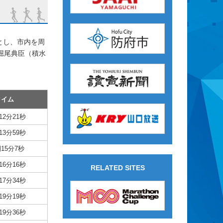
とし、市内を周
。堀尾典臣（積水
タイム
12分21秒
13分59秒
15分7秒
16分16秒
RELATED SITES
17分34秒
19分19秒
19分36秒