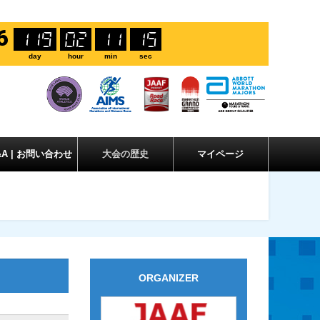
6
119
02
11
15
day
hour
min
sec
&A | お問い合わせ
大会の歴史
マイページ
ORGANIZER