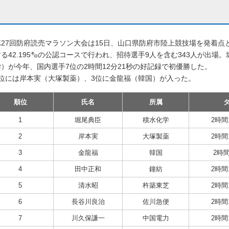
27回防府読売マラソン大会は15日、山口県防府市陸上競技場を発着点
る42.195㌔の公認コースで行われ、招待選手9人を含む343人が出場
）が今年、国内選手7位の2時間12分21秒の好記録で初優勝した。
位には岸本実（大塚製薬）、3位に金龍福（韓国）が入った。
順位
氏名
所属
1
堀尾典臣
積水化学
2時間
2
岸本実
大塚製薬
2時間
3
金龍福
韓国
2時間
4
田中正和
鐘紡
2時間
5
清水昭
杵築東芝
2時間
6
長谷川良治
佐川急便
2時間
7
川久保謙一
中国電力
2時間