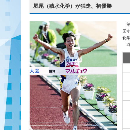
堀尾（積水化学）が独走、初優勝
第
回す
化学
2