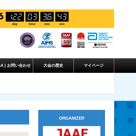
6
122
03
36
42
day
hour
min
sec
&A | お問い合わせ
大会の歴史
マイページ
ORGANIZER