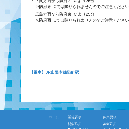
下関方面から防府西I.C.より25分
※防府東I.Cでは降りられませんのでご注意くださ
広島方面から防府東I.C.より25分
※防府西I.Cでは降りられませんのでご注意くださ
【電車】JR山陽本線防府駅
ホーム
開催要項
募集要項
開催要項
募集要項