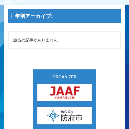
HOME
»
新着情報｜News
年: <span></span>
募集要項
募集要項
年別アーカイブ:
Application Requirements
エリート男子 [PDF]
Elite Men [PDF]
該当の記事がありません。
エリート女子 [PDF]
Elite Woman [PDF]
エントリー
出場選手一覧
コース&アクセス
ORGANIZER
Q&A | お問い合わせ
大会の歴史
マイページ