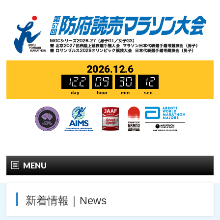
2026.12.6
122
09
30
12
day
hour
min
sec
MENU
ホーム
開催要項
新着情報｜News
開催要項
English Guidelines